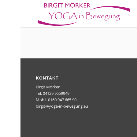
KONTAKT
Birgit Mörker
Tel. 04129 9559949
Mobil. 0160 947 665 90
birgit@yoga-in-bewegung.eu