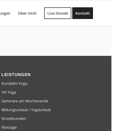
tungen
Über mich
Live Stunde
Kontakt
LEISTUNGEN
Kundalini Yoga
Yin Yoga
Seminare am Wochenende
Bildungsurlaub / Yogaurlaub
Einzelstunden
Massage