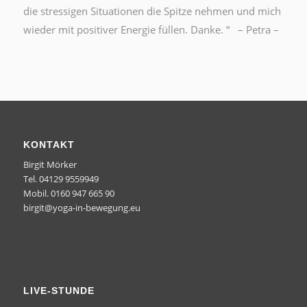
die stressigen Situationen die Spitze nehmen und mich
wieder mit positiver Energie füllen. Danke. “ – Petra –
KONTAKT
Birgit Mörker
Tel. 04129 9559949
Mobil. 0160 947 665 90
birgit@yoga-in-bewegung.eu
LIVE-STUNDE